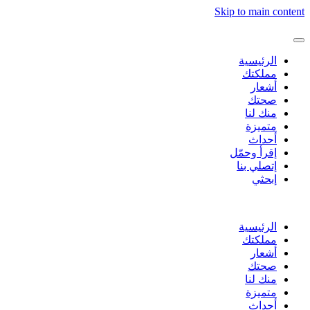
Skip to main content
الرئيسية
مملكتك
أشعار
صحتك
منك لنا
متميزة
أحداث
إقرأ وحمّل
إتصلي بنا
إبحثي
الرئيسية
مملكتك
أشعار
صحتك
منك لنا
متميزة
أحداث