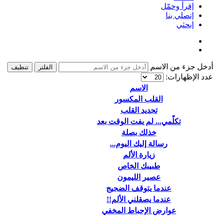
إقرأ وحمّل
إتصلي بنا
إبحثي
أدخل جزء من الاسم
الفلتر
تنظيف
عدد الإظهارات:
الاسم
القلب المكسور
تجديد القلب
تكلّمي... لم يفت الوقت بعد
خذلك بصلة
رسالة إليك اليوم...
زيارة الألم
طبيبك الخاص
عصير الليمون
عندما يتوقف الضجيج
عندما يصقلني الألم!!
عوارض الإحباط المخفي