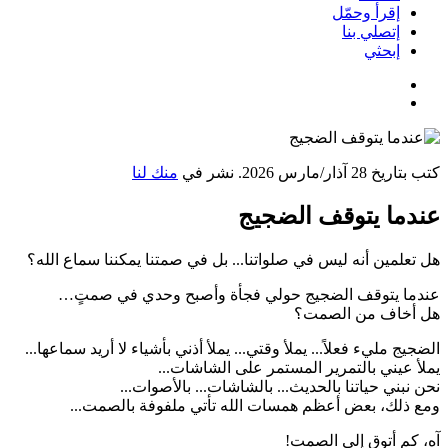
إقرأ وحمّل
إتصلي بنا
إبحثي
كتب بتاريخ
28 آذار/مارس 2026
. نشر في
منك لنا
عندما يتوقف الضجيج
هل تعلمين أنه ليس في صلواتنا... بل في صمتنا يمكننا سماع الله؟
عندما يتوقف الضجيج حولي فجأة وأصبح وحدي في صمتٍ…
هل أخاف من الصمت؟
الضجيج مليء فعلاً... يملأ وقتي... يملأ أذني بأشياء لا أريد سماعها...
يملأ عيني بالتمرير المستمر على الشاشات...
نحن نبني حياتنا بالحديث... بالشاشات... بالأصوات...
ومع ذلك، بعض أعظم همسات الله تأتي ملفوفة بالصمت...
آه، كم أتوق إلى الصمت!