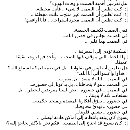
هل تعرفين أهمية الصمت وأوقات الهدوء؟
إذا كنت تظنين أن الصمت لا شيء... فأنت مخطئة...
إذا كنت تظنين أن الصمت غير منتج... فأنت مخطئة...
إذا كنت تظنين أن الصمت مجرد استراحة… فأنا أوافقكِ!
ففي الصمت تُكشف الحقيقة...
في الصمت نجلس في حضور الله...
في الصمت يهدأ قلبي...
السكينة تؤدي إلى المعرفة...
إنها اللحظة التي يتوقف فيها الصخب... وتأخذ فيها روحنا نفَسًا
عميقًا...
هل تعلمين أنه ليس في صلواتنا... بل في صمتنا يمكننا سماع الله؟
"اهدأوا واعلموا أني أنا الله."
في الصمت... الله لا يبتعد... بل يقترب...
في الصمت... هو لا يتجاهلنا… بل يدعونا إلى حضوره...
في الصمت... في حضوره... نحن لسنا معرضين للخطر… بل
نستعاد... لأنه لا يديننا…
في حضوره... يفرّق أفكارنا المعقدة ويمنحنا حكمته...
في حضوره... تهدئ مخاوفنا...
في حضوره... يشفي قلوبنا...
يسوع كان يبتعد بانتظام إلى أماكن هادئة ليصلي...
إذا كان يسوع قد احتاج إلى الصمت... فكم نحن بالأكثر بحاجةٍ إليه؟\