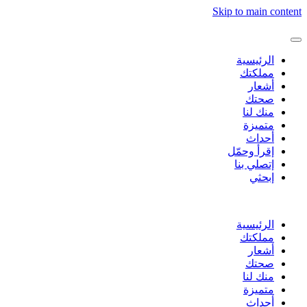
Skip to main content
الرئيسية
مملكتك
أشعار
صحتك
منك لنا
متميزة
أحداث
إقرأ وحمّل
إتصلي بنا
إبحثي
الرئيسية
مملكتك
أشعار
صحتك
منك لنا
متميزة
أحداث