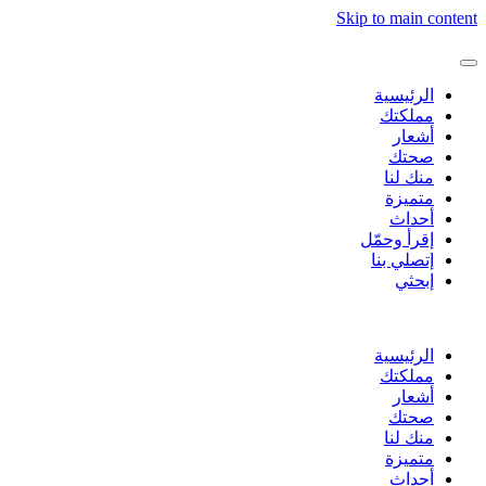
Skip to main content
الرئيسية
مملكتك
أشعار
صحتك
منك لنا
متميزة
أحداث
إقرأ وحمّل
إتصلي بنا
إبحثي
الرئيسية
مملكتك
أشعار
صحتك
منك لنا
متميزة
أحداث