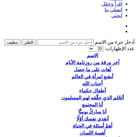
إقرأ وحمّل
إتصلي بنا
إبحثي
أدخل جزء من الاسم
الفلتر
تنظيف
عدد الإظهارات:
الاسم
آخر ورقة من روزنامة الأيام
آهات على ما حصل
أبشع امرأة في العالم
أحباب الله
أطفال حكماء
ألحُلم الذي حقَّقه لهم المسلمون
أنا المجتمع
أنا مباركٌ يوميًّا
أنقذي نفسك أوّلًا
أهمّ أسئلة في الحياة
أهمية اللسان