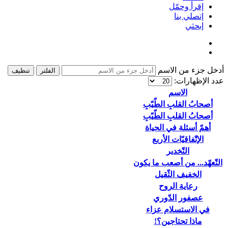
إقرأ وحمّل
إتصلي بنا
إبحثي
أدخل جزء من الاسم
الفلتر
تنظيف
عدد الإظهارات:
الاسم
أصحابُ القلبِ الطّيّبِ
أصحابُ القلبِ الطّيّبِ
أهمّ أسئلة في الحياة
الإتّفاقيّات الأربع
التّخدير
التّعهّد... من أصعب ما يكون
الخفيف الثّقيل
رعاية الروح
عصفور الدّوري
في الاستسلام عزاء
ماذا تحتاجين؟!