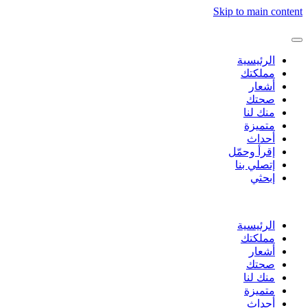
Skip to main content
الرئيسية
مملكتك
أشعار
صحتك
منك لنا
متميزة
أحداث
إقرأ وحمّل
إتصلي بنا
إبحثي
الرئيسية
مملكتك
أشعار
صحتك
منك لنا
متميزة
أحداث