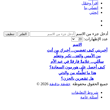
إقرأ وحمّل
إتصلي بنا
إبحثي
أدخل جزء من الاسم
الفلتر
تنظيف
عدد الإظهارات:
الاسم
أخبريني كيف تغضبين... أخبركِ من أنتِ
بين الأمس والغد... نكبر ونتعلَّم
سجِّلي... علامةً فارقةً في عيد الأم
كيف أحصل على هورمون السعادة؟
هذا ما تعلَّمتُه من والدتي
هل تشعرين بالحزن؟
جميع الحقوق محفوظة
حقيقة بدقيقة
2026
©
شروط التعليقات
أسئلة عامة