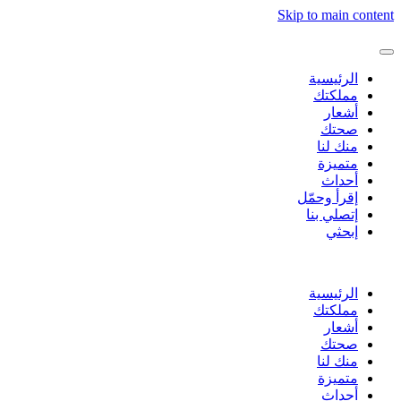
Skip to main content
الرئيسية
مملكتك
أشعار
صحتك
منك لنا
متميزة
أحداث
إقرأ وحمّل
إتصلي بنا
إبحثي
الرئيسية
مملكتك
أشعار
صحتك
منك لنا
متميزة
أحداث