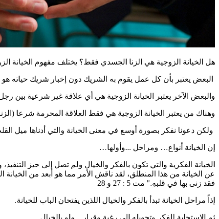
هل الخيانة الزوجية هي الزنا الجسدي فقط؟ يختلف مفهوم الخيانة ال
البعض يعتبر بأن كل عمل يقوم به الشريك دون إخبار شريك حياته هو خ
والبعض الآخر يعتبر الخيانة الزوجية هي أي علاقة غير شرعية بين رجل
وهناك من يعتبر الخيانة الزوجية هي فقط العلاقة المحرمة شرعا (الزن
ولكن دعونا نفكر بصورة أوسع في معنى الخيانة والتي أدناها ميل القلب
إن الخيانة أنواع… ومراحل ...وأولها…
الخيانة الفكرية والتي تكون بالفكر والخيال ولم تصل إلى حيز التنفيذ، 
عن الخيانة من هذا المنطلق، لقد ناقش الأمر مما هو أبعد من الخيانة الجسد
فقد زنى بها في قلبهِ." مت 5 : 27 و 28
إذاً مراحل الخيانة تبدأ بالفكر والخيال اللذين يفتحان الباب للخيانة.
ثم الإستجابة للفكر وتحويله إلى رغبة وقرار... ولو بالخيال.