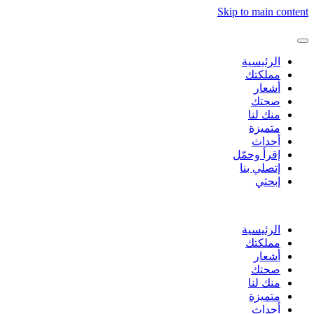
Skip to main content
الرئيسية
مملكتك
أشعار
صحتك
منك لنا
متميزة
أحداث
إقرأ وحمّل
إتصلي بنا
إبحثي
الرئيسية
مملكتك
أشعار
صحتك
منك لنا
متميزة
أحداث