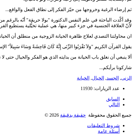
ثم إرضاء الرغبة وخروجها من حيّز الفكر إلى نطاق الفعل والواقع...
وقد أكّدت الباحثة في علم النفس الدكتورة "بولا حريقة" أنّه بالرغم من 
لأنّ العلاقة الجنسية في جزء كبير منها، هي عملية تخيُّلية يستطيع الف
ان محاولتنا التصدي لعلاج ظاهرة الخيانة الزوجية من منطلق أن الخ
يقول القرآن الكريم "وَلاَ تَقْرَبُوا الزِّنَى إِنَّهُ كَانَ فَاحِشَةً وَسَاءَ سَبِيلاً" الإس
ألا ينبغي أن نغلق باب الخيانة من بدايته الذي هو الفكر والخيال حتى لا
شاركونا برأيكم...
الزنى
,
الجسد
,
الخيال
,
الخيانة
عدد الزيارات: 11930
السابق
التالي
جميع الحقوق محفوظة
حقيقة بدقيقة
2026
©
شروط التعليقات
أسئلة عامة