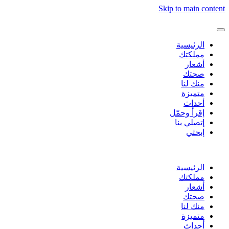
Skip to main content
الرئيسية
مملكتك
أشعار
صحتك
منك لنا
متميزة
أحداث
إقرأ وحمّل
إتصلي بنا
إبحثي
الرئيسية
مملكتك
أشعار
صحتك
منك لنا
متميزة
أحداث