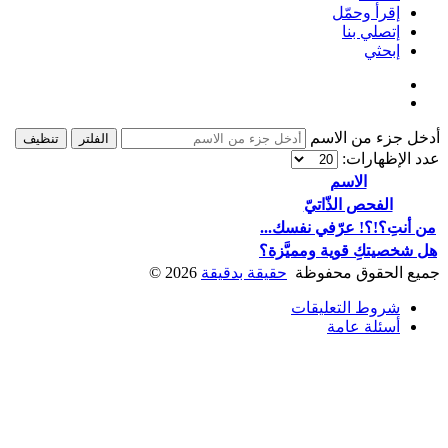
إقرأ وحمّل
إتصلي بنا
إبحثي
أدخل جزء من الاسم
الفلتر
تنظيف
عدد الإظهارات:
الاسم
الفحص الذّاتيّ
من أنتِ؟!؟! عرّفي نفسك...
هل شخصيتكِ قوية ومميَّزة؟
جميع الحقوق محفوظة
حقيقة بدقيقة
2026
©
شروط التعليقات
أسئلة عامة