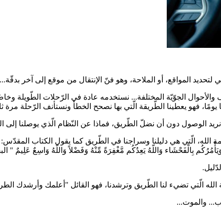
ل على مدار24 ساعة، وفي كلّ الظّروف والأحوال الجوّيّة المختلفة... نستخدمه عادة في الرّحل
يومًا، فهو يعطينا الطّريقة الّتي بها نصحح الخطأ ونستأنف الرّحلة مرة ثان
يث نريد الوصول دون أن نضلّ الطّريق، فماذا عن النّظام الّذي يوصلنا إل
الْفَحْشَاء وَاللّهُ يَعِدُكُم مَّغْفِرَةً مِّنْهُ وَفَضْلاً وَاللّهُ وَاسِعٌ عَلِيمٌ " البقرة
ّليل.
ة الله الّتي تضيء لنا الطّريق وترشدنا، فهو القائل "أعلمك وأرشدك الطري
... والموت...