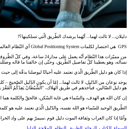
دليلان... لا ثالث لهما... أيّهما يرشدك الطّريق الّتي تسلكينها؟!
GPS هي اختصار لكلمات Global Positioning System أي النّظام العالمي لتحديد المواقع، أو الملاحة، وهو فنّ الإنتقال من موقع إلى آخر بدقّة... وجميعنا أصبحنا نعتمد عليه على الهاتف الجوّال...
من مميّزات هذا النّظام أنّه يعم
نسأله، وهو يعطينا كلّ تفاصيل الطّريق، وحتّى إن خالفنا ما قاله وضللنا 
إذا كان هو دليل الطّريق الّذي نعتمد عليه أحيانًا ليوصلنا بدقّة إلى ح
هو دليل الضّالين، فيأخذهم في طريق الهلاك، "الشَّيْطَانُ يَعِدُكُمُ الْفَقْرَ وَيَأْمُرُكُم بِ
إن كان الله هو الهدف، والسّماء هي غاية السّكن، فالحقّ والكلمة هما الد
الطّريق الوحيد للسّماء هو الله نفسه، والدّليل الّذي نعتمد عليه هو كلم
وأمّا إذا كان الغراب وثقافة الموت دليل قوم .سيمرّ بهم على واد الخراب
السماء
,
الكتاب
,
الرحلة
,
الطريق
,
النظام
,
الملاحة
,
الدليل