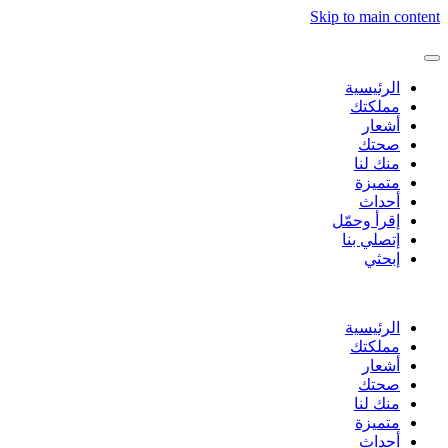
Skip to main content
الرئيسية
مملكتك
أشعار
صحتك
منك لنا
متميزة
أحداث
إقرأ وحمّل
إتصلي بنا
إبحثي
الرئيسية
مملكتك
أشعار
صحتك
منك لنا
متميزة
أحداث