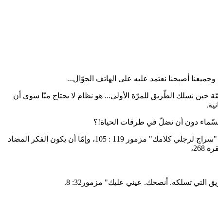
ات الطّويلة وخاصّة حين نسلك الطّريق للمرّة الأولى... هو نظام لا يحتاج منّا سوى أن
ية.
ى السّماء دون أن نضلّ في طرقات الحياة!؟
يوجد نوعان من الدّليل، لا ثالث لهما... إمّا أن يكون الدّليل الصّحيح – كلمة الله، الّتي هي دليلنا وسراجنا في الطّريق كما يقول الكتاب المقدّس: "سراج لرجلي كلامك" مزمور 119 : 105، وإمّا أن يكون الفكر المضاد
 268،
ق التي تسلكه. أنصحك. عيني عليك" مزمور32: 8.