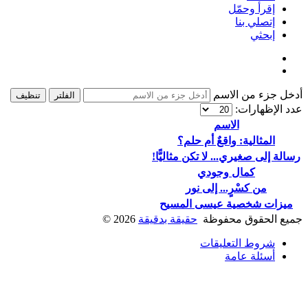
إقرأ وحمّل
إتصلي بنا
إبحثي
أدخل جزء من الاسم
الفلتر
تنظيف
عدد الإظهارات:
الاسم
المثالية: واقعٌ أم حلم؟
رسالة إلى صغيري... لا تكن مثاليًّا!
كمال وجودي
من كسْرٍ... إلى نور
ميزات شخصية عيسى المسيح
جميع الحقوق محفوظة
حقيقة بدقيقة
2026
©
شروط التعليقات
أسئلة عامة