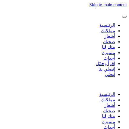
Skip to main content
الرئيسية
مملكتك
أشعار
صحتك
منك لنا
متميزة
أحداث
إقرأ وحمّل
إتصلي بنا
إبحثي
الرئيسية
مملكتك
أشعار
صحتك
منك لنا
متميزة
أحداث