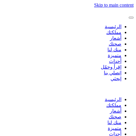
Skip to main content
الرئيسية
مملكتك
أشعار
صحتك
منك لنا
متميزة
أحداث
إقرأ وحمّل
إتصلي بنا
إبحثي
الرئيسية
مملكتك
أشعار
صحتك
منك لنا
متميزة
أحداث