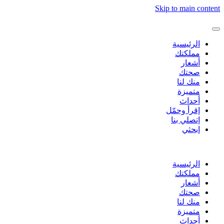
Skip to main content
الرئيسية
مملكتك
أشعار
صحتك
منك لنا
متميزة
أحداث
إقرأ وحمّل
إتصلي بنا
إبحثي
الرئيسية
مملكتك
أشعار
صحتك
منك لنا
متميزة
أحداث