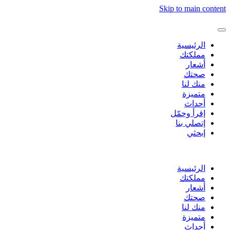
Skip to main content
الرئيسية
مملكتك
أشعار
صحتك
منك لنا
متميزة
أحداث
إقرأ وحمّل
إتصلي بنا
إبحثي
الرئيسية
مملكتك
أشعار
صحتك
منك لنا
متميزة
أحداث